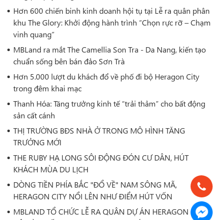
Hơn 600 chiến binh kinh doanh hội tụ tại Lễ ra quân phân
khu The Glory: Khởi động hành trình “Chọn rực rỡ – Chạm
vinh quang”
MBLand ra mắt The Camellia Son Tra - Da Nang, kiến tạo
chuẩn sống bên bán đảo Sơn Trà
Hơn 5.000 lượt du khách đổ về phố đi bộ Heragon City
trong đêm khai mạc
Thanh Hóa: Tăng trưởng kinh tế “trải thảm” cho bất động
sản cất cánh
THỊ TRƯỜNG BĐS NHÀ Ở TRONG MÔ HÌNH TĂNG
TRƯỞNG MỚI
THE RUBY HẠ LONG SÔI ĐỘNG ĐÓN CƯ DÂN, HÚT
KHÁCH MÙA DU LỊCH
DÒNG TIỀN PHÍA BẮC "ĐỔ VỀ" NAM SÔNG MÃ,
HERAGON CITY NỔI LÊN NHƯ ĐIỂM HÚT VỐN
MBLAND TỔ CHỨC LỄ RA QUÂN DỰ ÁN HERAGON CITY