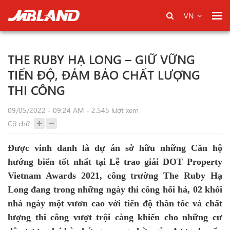
VN
THE RUBY HẠ LONG – GIỮ VỮNG
TIẾN ĐỘ, ĐẢM BẢO CHẤT LƯỢNG
THI CÔNG
09/05/2022 - 09:24 AM - 2.545 lượt xem
Cỡ chữ
Được vinh danh là dự án sở hữu những Căn hộ
hướng biển tốt nhất tại Lễ trao giải DOT Property
Vietnam Awards 2021, công trường The Ruby Hạ
Long đang trong những ngày thi công hối hả, 02 khối
nhà ngày một vươn cao với tiến độ thần tốc và chất
lượng thi công vượt trội càng khiến cho những cư