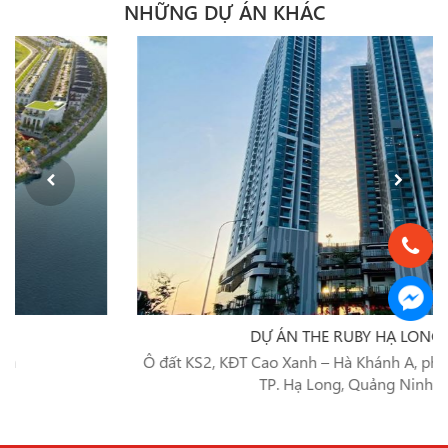
NHỮNG DỰ ÁN KHÁC
DỰ ÁN THE RUBY HẠ LONG
Ô đất KS2, KĐT Cao Xanh – Hà Khánh A, phường Cao Xanh,
TP. Hạ Long, Quảng Ninh