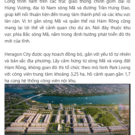
Công trình nằm trên các trục giao thông chính gồm đại lộ
Hùng Vương, đại lộ Nam sông Mã và đường Trần Hưng Đạo,
giúp kết nối thuận tiện đến trung tâm thành phố và các khu vực
lân cận. Vị trí gần sông Mã và quần thể núi Hàm Rồng cũng
mang lại lợi thế về cảnh quan cho dự án. Nơi đây thuộc khu
vực phía Bắc sông Mã, nằm trong định hướng phát triển đô thị
mới của tỉnh.
Heragon City được quy hoạch đồng bộ, gắn với yếu tố tự nhiên
và bản sắc địa phương. Lấy cảm hứng từ sông Mã và vùng đất
Hàm Rồng, không gian đô thị tổ chức theo mô hình Park Living
với công viên trung tâm khoảng 3,25 ha, hồ cảnh quan gần 1,7
ha cùng hệ thống công viên nội khu.