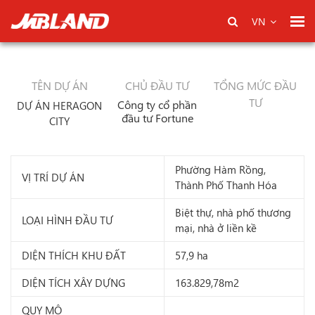
VN
TÊN DỰ ÁN
CHỦ ĐẦU TƯ
TỔNG MỨC ĐẦU
TƯ
Công ty cổ phần
DỰ ÁN HERAGON
đầu tư Fortune
CITY
Phường Hàm Rồng,
VỊ TRÍ DỰ ÁN
Thành Phố Thanh Hóa
Biệt thự, nhà phố thương
LOẠI HÌNH ĐẦU TƯ
mại, nhà ở liền kề
DIỆN THÍCH KHU ĐẤT
57,9 ha
DIỆN TÍCH XÂY DỰNG
163.829,78m2
QUY MÔ