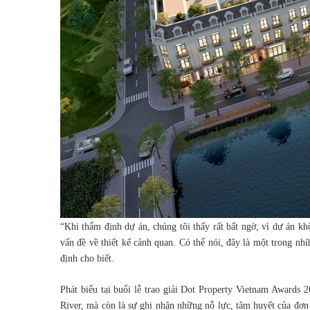
“Khi thẩm định dự án, chúng tôi thấy rất bất ngờ, vì dự án kh
vấn đề về thiết kế cảnh quan. Có thể nói, đây là một trong n
định cho biết.
Phát biểu tại buổi lễ trao giải Dot Property Vietnam Award
River, mà còn là sự ghi nhận những nỗ lực, tâm huyết của đơn 