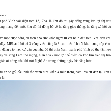
iver?
 phố Vinh với diện tích 13,17ha, là khu đô thị gây tiếng vang lớn tại thị tr
ọng mang đến một khu đô thị đồng bộ về hạ tầng giao thông, hạ tầng xã hội cù
về một cuộc sống an toàn cho sức khỏe ngay từ cái nhìn đầu tiên. Với tiêu chí
đây, MBLand bố trí 3 công viên cũng là 3 cụm tiện ích nội khu, cung cấp cho 
 đẳng cấp này, cư dân của khu đô thị phía Nam thành phố Vinh có thể tận hư
y và sông Lam thơ mộng, hiền hòa - một lợi thế hiếm có khó tìm trên thị tr
 giác oi nóng của khí trời Nghệ An trong những ngày hè nắng bức.
 dự án sẽ gối đầu phủ sắc xanh tươi khắp 4 mùa trong năm. Và cư dân tại khu 
 lá.