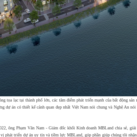
ông tọa lạc tại thành phố lớn, các tâm điểm phát triển mạnh của bất động sản 
hững dự án có thiết kế cảnh quan đẹp nhất Việt Nam nói chung và Nghệ An nói
s 2022, ông Phạm Văn Nam - Giám đốc khối Kinh doanh MBLand chia sẻ, giải
vị phát triển dự án uy tín và tiềm lực MBLand, góp phần giúp chúng tôi nhận