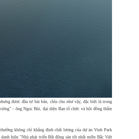
nhưng được đầu tư bài bản, chỉn chu như vậy, đặc biệt là trong
 riêng” - ông Ngọc Bùi, đại diện Ban tổ chức và hội đồng thẩm
 thưởng không chỉ khẳng định chất lượng của dự án Vinh Park
 danh hiệu "Nhà phát triển Bất động sản tốt nhất miền Bắc Việt