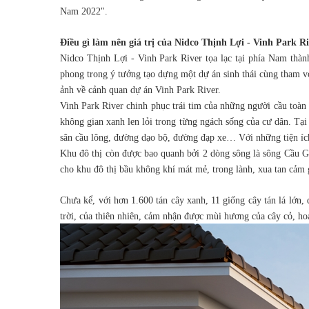
Nam 2022".
Điều gì làm nên giá trị của Nidco Thịnh Lợi - Vinh Park R
Nidco Thịnh Lợi - Vinh Park River tọa lạc tại phía Nam thành
phong trong ý tưởng tạo dựng một dự án sinh thái cùng tham v
ảnh về cảnh quan dự án Vinh Park River.
Vinh Park River chinh phục trái tim của những người cầu toàn 
không gian xanh len lỏi trong từng ngách sống của cư dân. Tại 
sân cầu lông, đường dạo bộ, đường đạp xe… Với những tiện ích
Khu đô thị còn được bao quanh bởi 2 dòng sông là sông Cầu Gã
cho khu đô thị bầu không khí mát mẻ, trong lành, xua tan cảm
Chưa kể, với hơn 1.600 tán cây xanh, 11 giống cây tán lá lớn,
trời, của thiên nhiên, cảm nhận được mùi hương của cây cỏ, hoa