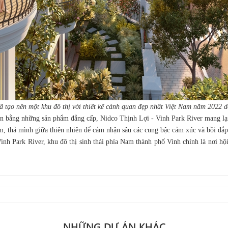
 tạo nên một khu đô thị với thiết kế cảnh quan đẹp nhất Việt Nam năm 2022 d
 An bằng những sản phẩm đẳng cấp, Nidco Thịnh Lợi - Vinh Park River mang lạ
ậm, thả mình giữa thiên nhiên để cảm nhận sâu các cung bậc cảm xúc và bồi đắ
nh Park River, khu đô thị sinh thái phía Nam thành phố Vinh chính là nơi hội
NHỮNG DỰ ÁN KHÁC