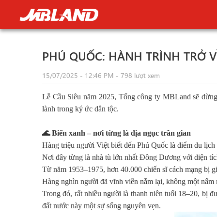
PHÚ QUỐC: HÀNH TRÌNH TRỞ 
15/07/2025 - 12:46 PM - 798 lượt xem
Lễ Cầu Siêu năm 2025, Tổng công ty MBLand sẽ dừng 
lành trong ký ức dân tộc.
🌊
Biển xanh – nơi từng là địa ngục trần gian
Hàng triệu người Việt biết đến Phú Quốc là điểm du lịch 
Nơi đây từng là nhà tù lớn nhất Đông Dương với diện tí
Từ năm 1953–1975, hơn 40.000 chiến sĩ cách mạng bị gia
Hàng nghìn người đã vĩnh viễn nằm lại, không một nấm m
Trong đó, rất nhiều người là thanh niên tuổi 18–20, bị 
đất nước này một sự sống nguyên vẹn.