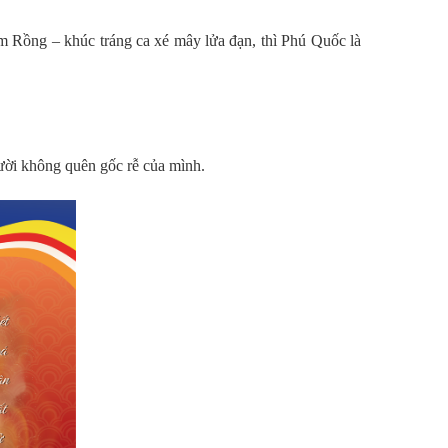
Rồng – khúc tráng ca xé mây lửa đạn, thì Phú Quốc là
gười không quên gốc rễ của mình.