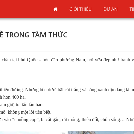
GIỚI THIỆU
DỰ ÁN
T
VỀ TRONG TÂM THỨC
chân tại Phú Quốc – hòn đảo phương Nam, nơi vừa đẹp như tranh vẽ
thiên đường. Nhưng bên dưới bãi cát trắng và sóng xanh dịu dàng là một
ch hơn 400 ha.
m giữ, tra tấn tàn bạo.
ồ, không một lời tiễn biệt.
đưa vào “chuồng cọp”, bị cắt gân, rút móng, thiêu đốt, chôn sống… Nh