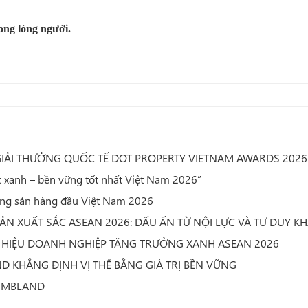
ong lòng người.
IẢI THƯỞNG QUỐC TẾ DOT PROPERTY VIETNAM AWARDS 2026
anh – bền vững tốt nhất Việt Nam 2026”
ộng sản hàng đầu Việt Nam 2026
ẢN XUẤT SẮC ASEAN 2026: DẤU ẤN TỪ NỘI LỰC VÀ TƯ DUY KH
 HIỆU DOANH NGHIỆP TĂNG TRƯỞNG XANH ASEAN 2026
D KHẲNG ĐỊNH VỊ THẾ BẰNG GIÁ TRỊ BỀN VỮNG
Y MBLAND