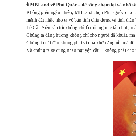
🕯️
MBLand về Phú Quốc – để sống chậm lại và nhớ s
Không phải ngẫu nhiên, MBLand chọn Phú Quốc cho Lễ 
mảnh đất nhắc nhở ta về bản lĩnh chịu đựng và tinh thần 
Lễ Cầu Siêu sắp tới không chỉ là một nghi lễ tâm linh, m
Chúng ta dâng hương không chỉ cho người đã khuất, mà c
Chúng ta cúi đầu không phải vì quá khứ nặng nề, mà để n
Và chúng ta sẽ cùng nhau nguyện cầu – không phải cho ri