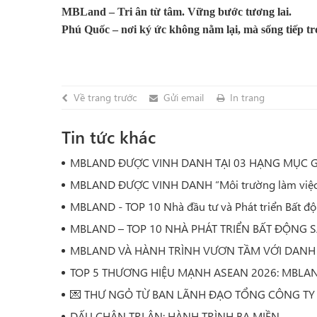
MBLand – Tri ân từ tâm. Vững bước tương lai.
Phú Quốc – nơi ký ức không nằm lại, mà sống tiếp tr
Về trang trước
Gửi email
In trang
Tin tức khác
MBLAND ĐƯỢC VINH DANH TẠI 03 HẠNG MỤC G
MBLAND ĐƯỢC VINH DANH “Môi trường làm việc x
MBLAND - TOP 10 Nhà đầu tư và Phát triển Bất đ
MBLAND – TOP 10 NHÀ PHÁT TRIỂN BẤT ĐỘNG S
MBLAND VÀ HÀNH TRÌNH VƯƠN TẦM VỚI DANH
TOP 5 THƯƠNG HIỆU MẠNH ASEAN 2026: MBLAN
💌 THƯ NGỎ TỪ BAN LÃNH ĐẠO TỔNG CÔNG T
DẤU CHÂN TRI ÂN: HÀNH TRÌNH BA MIỀN