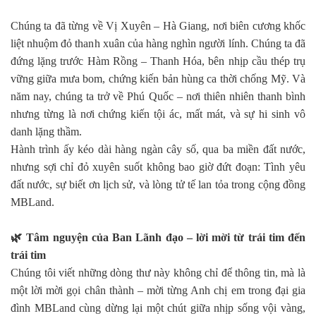
Chúng ta đã từng về Vị Xuyên – Hà Giang, nơi biên cương khốc
liệt nhuộm đỏ thanh xuân của hàng nghìn người lính. Chúng ta đã
đứng lặng trước Hàm Rồng – Thanh Hóa, bên nhịp cầu thép trụ
vững giữa mưa bom, chứng kiến bản hùng ca thời chống Mỹ. Và
năm nay, chúng ta trở về Phú Quốc – nơi thiên nhiên thanh bình
nhưng từng là nơi chứng kiến tội ác, mất mát, và sự hi sinh vô
danh lặng thầm.
Hành trình ấy kéo dài hàng ngàn cây số, qua ba miền đất nước,
nhưng sợi chỉ đỏ xuyên suốt không bao giờ đứt đoạn: Tình yêu
đất nước, sự biết ơn lịch sử, và lòng tử tế lan tỏa trong cộng đồng
MBLand.
🌿
Tâm nguyện của Ban Lãnh đạo – lời mời từ trái tim đến
trái tim
Chúng tôi viết những dòng thư này không chỉ để thông tin, mà là
một lời mời gọi chân thành – mời từng Anh chị em trong đại gia
đình MBLand cùng dừng lại một chút giữa nhịp sống vội vàng,