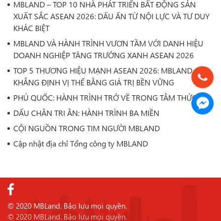
MBLAND – TOP 10 NHÀ PHÁT TRIỂN BẤT ĐỘNG SẢN
XUẤT SẮC ASEAN 2026: DẤU ẤN TỪ NỘI LỰC VÀ TƯ DUY
KHÁC BIỆT
MBLAND VÀ HÀNH TRÌNH VƯƠN TẦM VỚI DANH HIỆU
DOANH NGHIỆP TĂNG TRƯỞNG XANH ASEAN 2026
TOP 5 THƯƠNG HIỆU MẠNH ASEAN 2026: MBLAND
KHẲNG ĐỊNH VỊ THẾ BẰNG GIÁ TRỊ BỀN VỮNG
PHÚ QUỐC: HÀNH TRÌNH TRỞ VỀ TRONG TÂM THỨC
DẤU CHÂN TRI ÂN: HÀNH TRÌNH BA MIỀN
CỘI NGUỒN TRONG TIM NGƯỜI MBLAND
Cập nhật địa chỉ Tổng công ty MBLAND
© 2020 MBLand. Bảo lưu mọi quyền.
© 2020 MBLand. Bảo lưu mọi quyền.