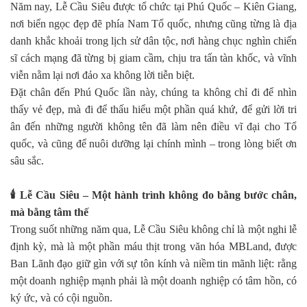
Năm nay, Lễ Cầu Siêu được tổ chức tại Phú Quốc – Kiên Giang,
nơi biển ngọc đẹp đẽ phía Nam Tổ quốc, nhưng cũng từng là địa
danh khắc khoải trong lịch sử dân tộc, nơi hàng chục nghìn chiến
sĩ cách mạng đã từng bị giam cầm, chịu tra tấn tàn khốc, và vĩnh
viễn nằm lại nơi đảo xa không lời tiễn biệt.
Đặt chân đến Phú Quốc lần này, chúng ta không chỉ đi để nhìn
thấy vẻ đẹp, mà đi để thấu hiểu một phần quá khứ, để gửi lời tri
ân đến những người không tên đã làm nên điều vĩ đại cho Tổ
quốc, và cũng để nuôi dưỡng lại chính mình – trong lòng biết ơn
sâu sắc.
🕯️
Lễ Cầu Siêu – Một hành trình không đo bằng bước chân,
mà bằng tâm thế
Trong suốt những năm qua, Lễ Cầu Siêu không chỉ là một nghi lễ
định kỳ, mà là một phần máu thịt trong văn hóa MBLand, được
Ban Lãnh đạo giữ gìn với sự tôn kính và niềm tin mãnh liệt: rằng
một doanh nghiệp mạnh phải là một doanh nghiệp có tâm hồn, có
ký ức, và có cội nguồn.