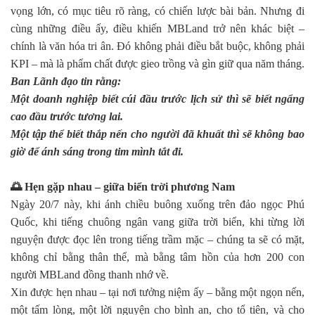
vọng lớn, có mục tiêu rõ ràng, có chiến lược bài bản. Nhưng đi
cùng những điều ấy, điều khiến MBLand trở nên khác biệt –
chính là văn hóa tri ân. Đó không phải điều bắt buộc, không phải
KPI – mà là phẩm chất được gieo trồng và gìn giữ qua năm tháng.
Ban Lãnh đạo tin rằng:
Một doanh nghiệp biết cúi đầu trước lịch sử thì sẽ biết ngẩng
cao đầu trước tương lai.
Một tập thể biết thắp nến cho người đã khuất thì sẽ không bao
giờ để ánh sáng trong tim mình tắt đi.
🌅
Hẹn gặp nhau – giữa biển trời phương Nam
Ngày 20/7 này, khi ánh chiều buông xuống trên đảo ngọc Phú
Quốc, khi tiếng chuông ngân vang giữa trời biển, khi từng lời
nguyện được đọc lên trong tiếng trầm mặc – chúng ta sẽ có mặt,
không chỉ bằng thân thể, mà bằng tâm hồn của hơn 200 con
người MBLand đồng thanh nhớ về.
Xin được hẹn nhau – tại nơi tưởng niệm ấy – bằng một ngọn nến,
một tấm lòng, một lời nguyện cho bình an, cho tổ tiên, và cho