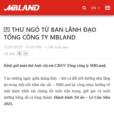
VN
💌 THƯ NGỎ TỪ BAN LÃNH ĐẠO
TỔNG CÔNG TY MBLAND
15/07/2025 - 01:03 PM - 1.246 lượt xem
Cỡ chữ
Kính gửi toàn thể Anh chị em CBNV Tổng công ty MBLand,
Vào những ngày giữa tháng Bảy – khi cả đất trời dường như lắng
lại trong một nốt trầm sâu sắc – MBLand lại cùng nhau hướng về
một hành trình mà chúng tôi luôn trân trọng, giữ gìn và nuôi
dưỡng bằng tất cả lòng thành:
Hành trình Tri ân – Lễ Cầu Siêu
2025.